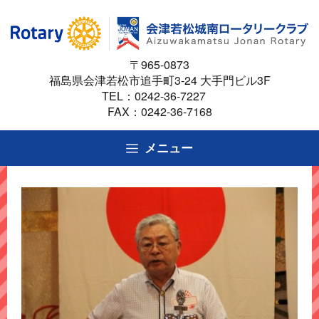
コ
ン
テ
〒965-0873
ン
福島県会津若松市追手町3-24 大手門ビル3F
ツ
TEL：
0242-36-7227
へ
FAX：0242-36-7168
ス
キ
メニュー
ッ
プ