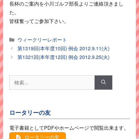
長杯のご案内を小川ゴルフ部長よりご連絡頂きまし
た。
皆様奮ってご参加下さい。
カ
ウィークリーレポート
テ
第1319回(本年度10回) 例会 2012.9.11(火)
ゴ
第1321回(本年度12回) 例会 2012.9.25(火)
リ
ー
検
索:
ロータリーの友
電子書籍としてPDFやホームページで閲覧出来ます。
ロータリーの友