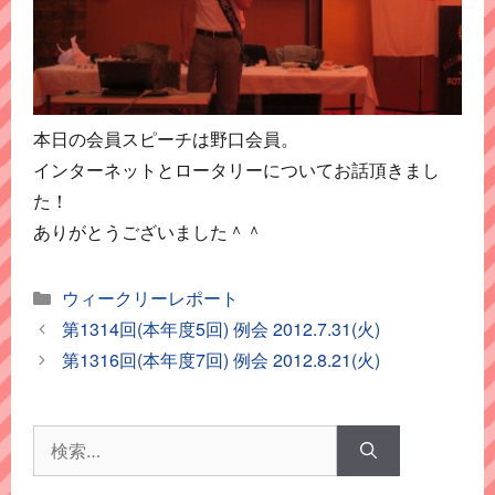
本日の会員スピーチは野口会員。
インターネットとロータリーについてお話頂きまし
た！
ありがとうございました＾＾
カ
ウィークリーレポート
テ
第1314回(本年度5回) 例会 2012.7.31(火)
ゴ
第1316回(本年度7回) 例会 2012.8.21(火)
リ
ー
検
索: