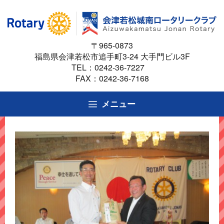
コ
ン
テ
〒965-0873
ン
福島県会津若松市追手町3-24 大手門ビル3F
ツ
TEL：
0242-36-7227
へ
FAX：0242-36-7168
ス
キ
メニュー
ッ
プ