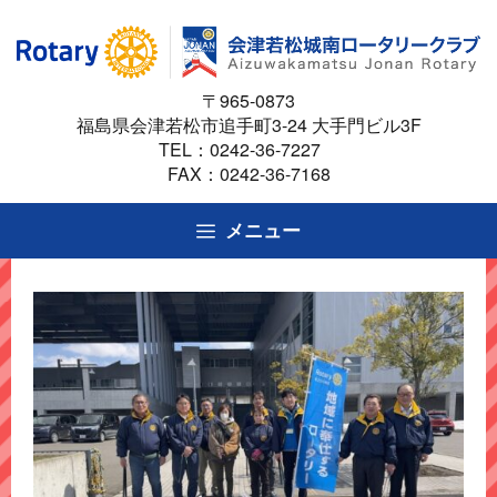
コ
ン
テ
〒965-0873
ン
福島県会津若松市追手町3-24 大手門ビル3F
ツ
TEL：
0242-36-7227
へ
FAX：0242-36-7168
ス
キ
メニュー
ッ
プ