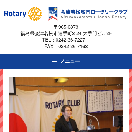
コ
ン
テ
〒965-0873
ン
福島県会津若松市追手町3-24 大手門ビル3F
ツ
TEL：
0242-36-7227
へ
FAX：0242-36-7168
ス
キ
メニュー
ッ
プ