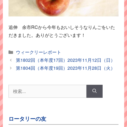
追伸 余市RCから今年もおいしそうなりんごをいた
だきました。ありがとうございます！
カ
ウィークリーレポート
テ
第1802回（本年度17回）2023年11月12日（日）
ゴ
第1804回（本年度19回）2023年11月28日（火）
リ
ー
検
索:
ロータリーの友