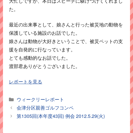
大忙しですが、本日はスピーチに駆けつけてくれまし
た。
最近の出来事として、娘さんと行った被災地の動物を
保護している施設のお話でした。
娘さんは動物が大好きということで、被災ペットの支
援を自発的に行なっています。
とても感動的なお話でした。
渡部君ありがとうございました。
レポートを見る
カ
ウィークリーレポート
テ
会津分区親善ゴルフコンペ
ゴ
第1305回(本年度43回) 例会 2012.5.29(火)
リ
ー