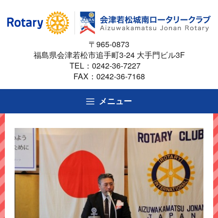
コ
ン
テ
〒965-0873
ン
福島県会津若松市追手町3-24 大手門ビル3F
ツ
TEL：
0242-36-7227
へ
FAX：0242-36-7168
ス
キ
メニュー
ッ
プ