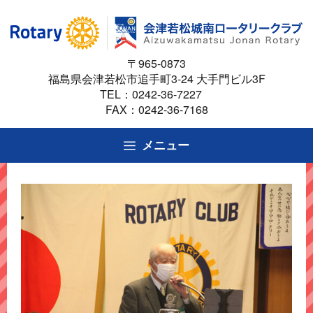
コ
ン
テ
〒965-0873
ン
福島県会津若松市追手町3-24 大手門ビル3F
ツ
TEL：
0242-36-7227
へ
FAX：0242-36-7168
ス
キ
メニュー
ッ
プ