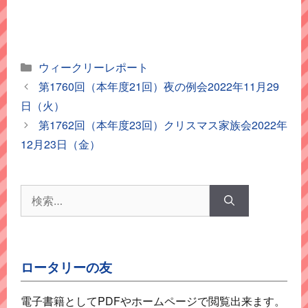
カ
ウィークリーレポート
テ
第1760回（本年度21回）夜の例会2022年11月29
ゴ
日（火）
リ
第1762回（本年度23回）クリスマス家族会2022年
ー
12月23日（金）
検
索:
ロータリーの友
電子書籍としてPDFやホームページで閲覧出来ます。