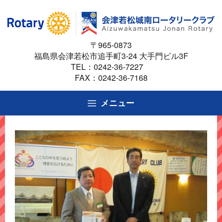
コ
ン
テ
〒965-0873
ン
福島県会津若松市追手町3-24 大手門ビル3F
ツ
TEL：
0242-36-7227
へ
FAX：0242-36-7168
ス
キ
メニュー
ッ
プ