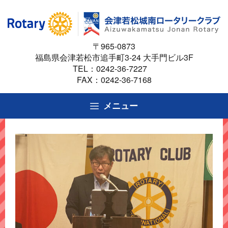
コ
ン
テ
〒965-0873
ン
福島県会津若松市追手町3-24 大手門ビル3F
ツ
TEL：
0242-36-7227
へ
FAX：0242-36-7168
ス
キ
メニュー
ッ
プ