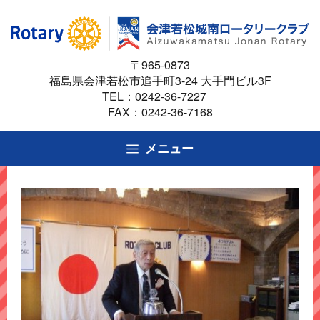
コ
ン
テ
〒965-0873
ン
福島県会津若松市追手町3-24 大手門ビル3F
ツ
TEL：
0242-36-7227
へ
FAX：0242-36-7168
ス
キ
メニュー
ッ
プ