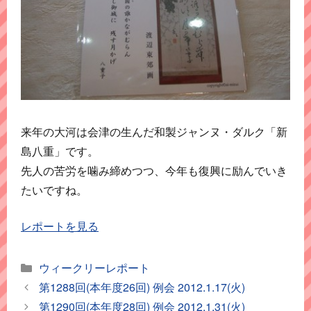
来年の大河は会津の生んだ和製ジャンヌ・ダルク「新
島八重」です。
先人の苦労を噛み締めつつ、今年も復興に励んでいき
たいですね。
レポートを見る
カ
ウィークリーレポート
テ
第1288回(本年度26回) 例会 2012.1.17(火)
ゴ
第1290回(本年度28回) 例会 2012.1.31(火)