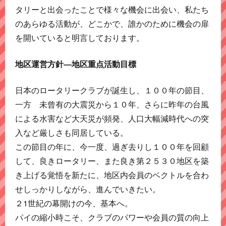
タリーと出会ったことで様々な機会に出会い、私たち
のあらゆる活動が、どこかで、誰かのために機会の扉
を開いていると明言しております。
地区運営方針―地区重点活動目標
日本のロータリークラブが誕生し、１００年の節目、
一方 未曾有の大震災から１０年、さらに昨年の台風
による水害など大天災が頻発、人口大幅減時代への突
入など厳しさも同居している。
この節目の年に、今一度、過ぎ去りし１００年を回顧
して、良きロータリー、また良き第２５３０地区を築
き上げる覚悟を新たに、地区内会員のベクトルを合わ
せしっかりしながら、進んでいきたい。
２1世紀の幕開けの今、基本へ。
パイの縮小時こそ、クラブのパワーや会員の質の向上