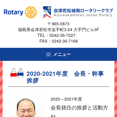
コ
ン
テ
〒965-0873
ン
福島県会津若松市追手町3-24 大手門ビル3F
ツ
TEL：
0242-36-7227
へ
FAX：0242-36-7168
ス
キ
メニュー
ッ
プ
2020-2021年度 会長・幹事
挨拶
2020～2021年度
会長就任の挨拶と活動方
針