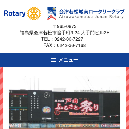
コ
ン
テ
〒965-0873
ン
福島県会津若松市追手町3-24 大手門ビル3F
ツ
TEL：
0242-36-7227
へ
FAX：0242-36-7168
ス
キ
メニュー
ッ
プ