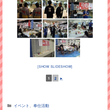
[SHOW SLIDESHOW]
1
2
►
カ
イベント
、
奉仕活動