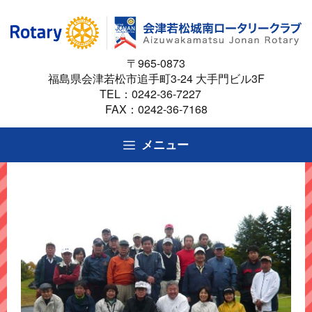
コ
ン
テ
〒965-0873
ン
福島県会津若松市追手町3-24 大手門ビル3F
ツ
TEL：
0242-36-7227
へ
FAX：0242-36-7168
ス
キ
メニュー
ッ
プ