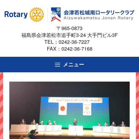
コ
ン
テ
〒965-0873
ン
福島県会津若松市追手町3-24 大手門ビル3F
ツ
TEL：
0242-36-7227
へ
FAX：0242-36-7168
ス
キ
メニュー
ッ
プ