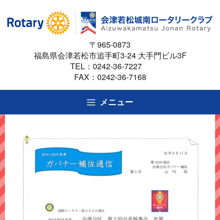
コ
ン
テ
〒965-0873
ン
福島県会津若松市追手町3-24 大手門ビル3F
ツ
TEL：
0242-36-7227
へ
FAX：0242-36-7168
ス
キ
メニュー
ッ
プ