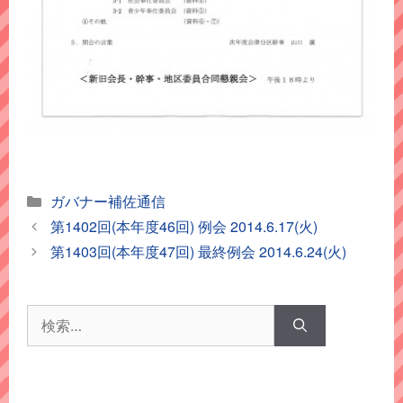
カ
ガバナー補佐通信
テ
第1402回(本年度46回) 例会 2014.6.17(火)
ゴ
第1403回(本年度47回) 最終例会 2014.6.24(火)
リ
ー
検
索: