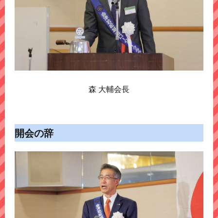
森 大輔会長
開会の辞