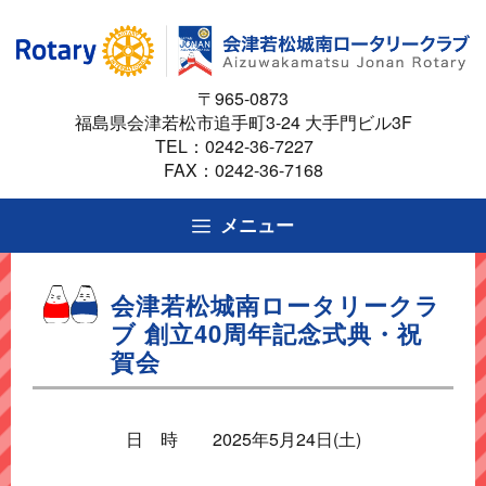
コ
ン
テ
〒965-0873
ン
福島県会津若松市追手町3-24 大手門ビル3F
ツ
TEL：
0242-36-7227
へ
FAX：0242-36-7168
ス
キ
メニュー
ッ
プ
会津若松城南ロータリークラ
ブ 創立40周年記念式典・祝
賀会
日 時 2025年5月24日(土)