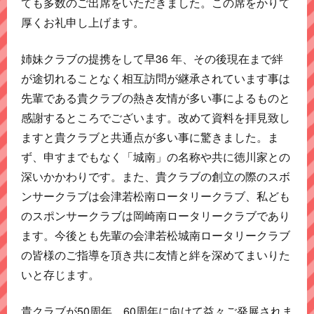
ても多数のご出席をいただきました。この席をかりて
厚くお礼申し上げます。
姉妹クラブの提携をして早36 年、その後現在まで絆
が途切れることなく相互訪問が継承されています事は
先輩である貴クラブの熱き友情が多い事によるものと
感謝するところでございます。改めて資料を拝見致し
ますと貴クラブと共通点が多い事に驚きました。ま
ず、申すまでもなく「城南」の名称や共に徳川家との
深いかかわりです。また、貴クラブの創立の際のスボ
ンサークラブは会津若松南ロータリークラブ、私ども
のスポンサークラブは岡崎南ロータリークラブであり
ます。今後とも先輩の会津若松城南ロータリークラブ
の皆様のご指導を頂き共に友情と絆を深めてまいりた
いと存じます。
貴クラブが50周年、60周年に向けて益々ご発展されま