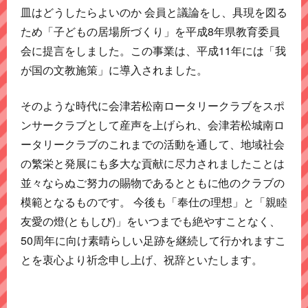
皿はどうしたらよいのか 会員と議論をし、具現を図る
ため「子どもの居場所づくり」を平成8年県教育委員
会に提言をしました。この事業は、平成11年には「我
が国の文教施策」に導入されました。
そのような時代に会津若松南ロータリークラブをスポ
ンサークラブとして産声を上げられ、会津若松城南ロ
ータリークラブのこれまでの活動を通して、地域社会
の繁栄と発展にも多大な貢献に尽力されましたことは
並々ならぬご努力の賜物であるとともに他のクラブの
模範となるものです。 今後も「奉仕の理想」と「親睦
友愛の燈(ともしび)
」をいつまでも絶やすことなく、
50周年に向け素晴らしい足跡を継続して行かれますこ
とを衷心より祈念申し上げ、祝辞といたします。